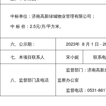
中标单位：济南高新绿城物业管理有限公司；
中 标 价：2.5元/月/平方米。
六、公示期：
2023年 8 月 1 日 - 
七、本项目联系人
宋小妮
联系电
监督部门：济南高新
八、监督部门及电话
监察办公室
监督电话：0531-8617